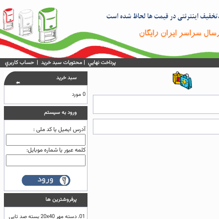
پرداخت نهايي
|
محتويات سبد خريد
|
حساب كاربري
سبد خريد
0 مورد
ورود به سيستم
آدرس ایمیل یا کد ملی :
کلمه عبور یا شماره موبایل:
پرفروشترين ها
01.
دسته مهر 20x40 بسته صد تایی