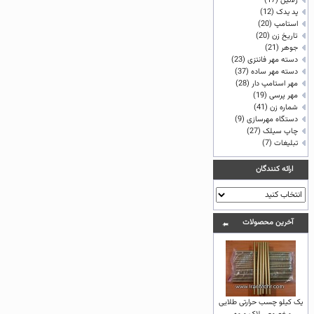
ژلاتين
(17)
پد یدک
(12)
استامپ
(20)
تاريخ زن
(20)
جوهر
(21)
دسته مهر فانتزی
(23)
دسته مهر ساده
(37)
مهر استامپ دار
(28)
مهر پرسی
(19)
شماره زن
(41)
دستگاه مهرسازی
(9)
چاپ سيلک
(27)
تبلیغات
(7)
ارائه كنندگان
آخرين محصولات
یک کیلو چسب حرارتی طلایی