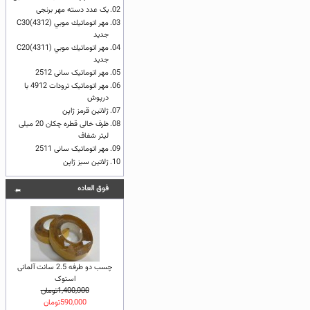
02.
یک عدد دسته مهر برنجی
03.
مهر اتوماتيك موبي (4312)C30
جدید
04.
مهر اتوماتيك موبي (4311)C20
جدید
05.
مهر اتوماتیک سانی 2512
06.
مهر اتوماتیک ترودات 4912 با
درپوش
07.
ژلاتين قرمز ژاپن
08.
ظرف خالی قطره چکان 20 میلی
لیتر شفاف
09.
مهر اتوماتیک سانی 2511
10.
ژلاتين سبز ژاپن
فوق العاده
چسب دو طرفه 2.5 سانت آلمانی
استوک
1,400,000تومان
590,000تومان