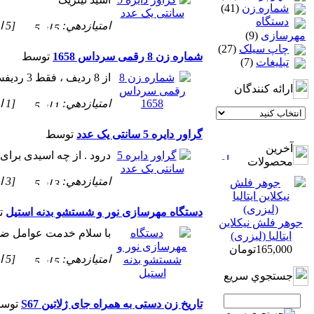
شماره زن
(41)
دستگاه
امتيازدهي:
[5 از 5 ستاره!]
مهرسازی
(9)
چاپ سيلک
(27)
شماره زن 8 رقمی سرداس 1658
توسط
تبلیغات
(7)
از 8 ردیف ، فقط 3 ردیفش صفر داره برای شماره زدن ناقصه وا�..
ارائه كنندگان
امتيازدهي:
[1 از 5 ستاره!]
گراور دایره 5 سانتی یک عدد
توسط
آخرين
درود . از چه اسیدی برا
محصولات
امتيازدهي:
[3 از 5 ستاره!]
دستگاه مهرسازی نور و شستشو بدنه استیل
ت
جوهر فلش نیکلاین
با سلام خدمت عوامل ضم
ایتالیا (لیزری)
165,000تومان
امتيازدهي:
[5 از 5 ستاره!]
جستجوي سريع
تاریخ زن دستی به همراه جای ژلاتین S67
توس