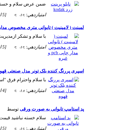
ضمن عرض سلام و خسته ن
امتيازدهي:
[5 از 5 ستاره!]
لمینت ( لامینیت ) تایوانی متری مخصوص مدار چاپی pcb
با سلام و تشکر ازمدیریت
امتيازدهي:
[5 از 5 ستاره!]
اسپری پررنگ کننده بلک تونر مدل صنعتی قهو
با سلام واحترام فرق "اس
امتيازدهي:
[4 از 5 ستاره!]
پد استامپ تایوانی به صورت ورقی
توسط
سلام خسته نباشید قیمت 50 در 65 سانتش چقدر میشه؟ پاسخ : 8 �
امتيازدهي:
[5 از 5 ستاره!]