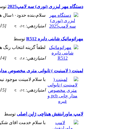
دستگاه مهر لیزری (نوری) سه لامپ2025
توس
سلام،بنده حدود۱۰سال هست با دستگاه لامپی و ژلاتین معمول..
امتيازدهي:
[5 از 5 ستاره!]
مهراتوماتیک شاینی دایره R512
توسط
لطفاً گزینه انتخاب رنگ ه
امتيازدهي:
[4 از 5 ستاره!]
لمینت ( لامینیت ) تایوانی متری مخصوص مدار چاپی pcb
با سلام لامینت موجود نیس
امتيازدهي:
[5 از 5 ستاره!]
لامپ ماورابنفش هیتاچی ژاپن اصلی
توسط
با سلام خدمت اقای شکری من لامپ ۳۰ سانت