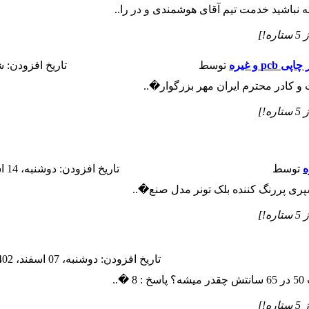
باشید خدمت تیم آقای هوشمندی و در را..
 و غیره
توسط
تاريخ افزودن: شنبه، 19 اس
 و کادر محترم ایران مهر بزرگوار�..
ه
توسط
تاريخ افزودن: دوشنبه، 14 اسفند، 1402
پری پررنگ کننده بلک تونر مدل صنع�..
تاريخ افزودن: دوشنبه، 07 اسفند، 1402
..