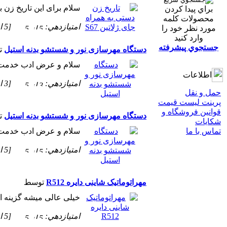
سلام برای این تاریخ زن با
براي پيدا كردن
محصولات كلمه
امتيازدهي:
[5 از 5 ستاره!]
مورد نظر خود را
وارد كنيد
جستجوي پيشرفته
دستگاه مهرسازی نور و شستشو بدنه استیل
ت
سلام و عرض ادب خدمت ج
اطلاعات
امتيازدهي:
[3 از 5 ستاره!]
حمل و نقل
پرینت لیست قیمت
قوانين فروشگاه و
دستگاه مهرسازی نور و شستشو بدنه استیل
ت
شکایات
تماس با ما
سلام و عرض ادب خدمت ع
امتيازدهي:
[5 از 5 ستاره!]
مهراتوماتیک شاینی دایره R512
توسط
خیلی عالی میشه گزینه انت
امتيازدهي:
[5 از 5 ستاره!]