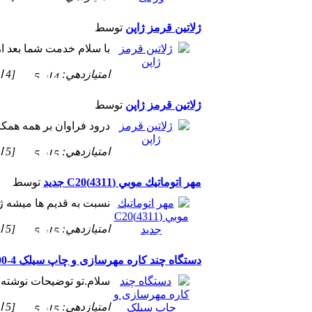
ژلاتين قرمز ژاپن
توسط
با سلام خدمت شما بعد از نو
امتيازدهي:
[4 از 5 ستاره!]
ژلاتين قرمز ژاپن
توسط
درود فراوان بر همه همكا
امتيازدهي:
[5 از 5 ستاره!]
مهر اتوماتيك موبي (4311)C20 جدید
توسط
نسبت به قدیم ها میشه ژلا
امتيازدهي:
[5 از 5 ستاره!]
دستگاه چند کاره مهرسازی و چاپ سیلک B14000-4
سلام.تو توضیحات نوشته ۴تا لامپ ولی توی عکس محصول نوشته �.
امتيازدهي:
[5 از 5 ستاره!]