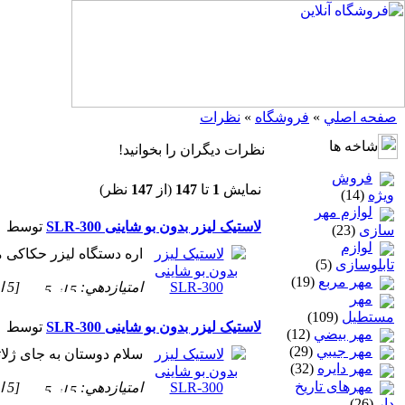
صفحه اصلي
»
فروشگاه
»
نظرات
شاخه ها
نظرات ديگران را بخوانيد!
فروش
نمايش
1
تا
147
(از
147
نظر)
ویژه
(14)
لوازم مهر
لاستیک لیزر بدون بو شاینی SLR-300
توسط
سازی
(23)
لوازم
اره دستگاه لیزر حکاکی میخو
تابلوسازی
(5)
مهر مربع
(19)
امتيازدهي:
[5 از 5 ستاره!]
مهر
مستطيل
(109)
لاستیک لیزر بدون بو شاینی SLR-300
توسط
مهر بيضي
(12)
مهر جيبي
(29)
سلام دوستان به جای ژلاتی
مهر دايره
(32)
مهرهای تاریخ
امتيازدهي:
[5 از 5 ستاره!]
دار
(26)