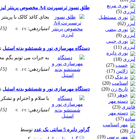
نوری مربع
طلق نسوز ترنسپرنت A4 مخصوص پرینتر لیزری
لیزری
(5)
بجای کاغذ کالک با پرینت
نوری مستطیل
لیزر
(62)
امتيازدهي:
[5 از 5 ستاره!]
نوری بیضی
لیزری
(9)
نوری جیبی
لیزری
(11)
دستگاه مهرسازی نور و شستشو بدنه استیل
ت
نوری دایره
به جرات می تونم بگم مجم
لیزری
(18)
چسب
(27)
امتيازدهي:
[5 از 5 ستاره!]
ژلاتين
(17)
پد یدک
(12)
استامپ
(20)
تاريخ زن
(20)
دستگاه مهرسازی نور و شستشو بدنه استیل
ت
جوهر
(21)
با سلام و احترام و تشکر 
دسته مهر
فانتزی
(23)
امتيازدهي:
[5 از 5 ستاره!]
دسته مهر
ساده
(37)
مهر استامپ
گراور دایره 5 سانتی یک عدد
توسط
دار
(28)
مهر پرسی
(19)
اسید نیتریک