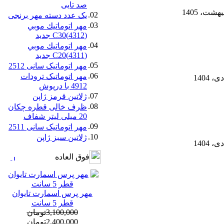
صد تایی
02.
یک عدد دسته مهر برنجی
03.
مهر اتوماتيك موبي
(4312)C30 جدید
04.
مهر اتوماتيك موبي
(4311)C20 جدید
05.
مهر اتوماتیک سانی 2512
06.
مهر اتوماتیک ترودات
4912 با درپوش
07.
ژلاتين قرمز ژاپن
08.
ظرف خالی قطره چکان
20 میلی لیتر شفاف
09.
مهر اتوماتیک سانی 2511
10.
ژلاتين سبز ژاپن
فوق العاده
مهر پرس اسمارت تایوان
قطر 5 سانت
3,100,000تومان
2,400,000تومان