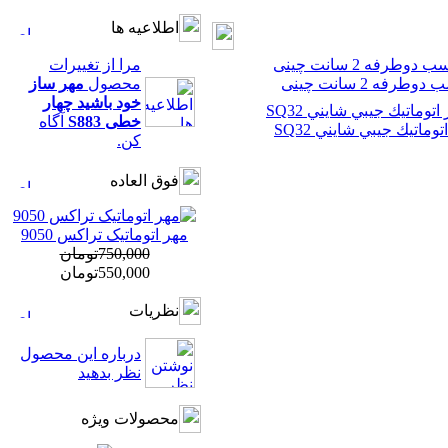
اطلاعيه ها
مرا از تغييرات
وطرفه 2 سانت چینی
محصول
مهر ساز
خود باشید چهار
خطی S883
آگاه
توماتيك جيبي شايني SQ32
كن.
فوق العاده
مهر اتوماتیک تراکس 9050
750,000تومان
550,000تومان
نظريات
درباره اين محصول
نظر بدهيد
محصولات ویژه