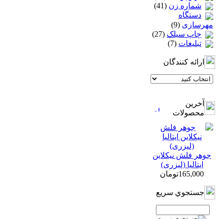
شماره زن
(41)
دستگاه
مهرسازی
(9)
چاپ سيلک
(27)
تبلیغات
(7)
ارائه كنندگان
آخرين
محصولات
جوهر فلش نیکلاین
ایتالیا (لیزری)
165,000تومان
جستجوي سريع