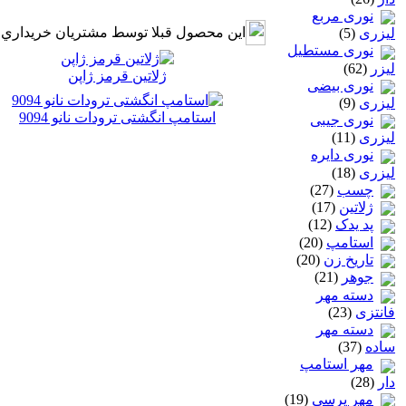
نوری مربع
اين محصول قبلا توسط مشتريان خريداري 
لیزری
(5)
نوری مستطیل
لیزر
(62)
ژلاتين قرمز ژاپن
نوری بیضی
لیزری
(9)
استامپ انگشتی ترودات نانو 9094
نوری جیبی
لیزری
(11)
نوری دایره
لیزری
(18)
چسب
(27)
ژلاتين
(17)
پد یدک
(12)
استامپ
(20)
تاريخ زن
(20)
جوهر
(21)
دسته مهر
فانتزی
(23)
دسته مهر
ساده
(37)
مهر استامپ
دار
(28)
مهر پرسی
(19)