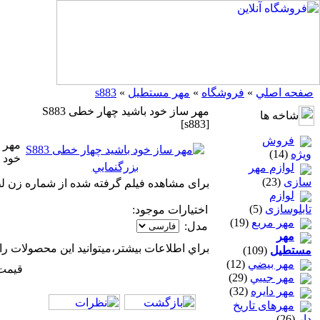
صفحه اصلي
»
فروشگاه
»
مهر مستطيل
»
s883
مهر ساز خود باشید چهار خطی S883
شاخه ها
[s883]
فروش
ویژه
(14)
خود ر
بزرگنمايي
لوازم مهر
سازی
(23)
برای مشاهده فیلم گرفته شده از شماره زن ل
لوازم
تابلوسازی
(5)
اختيارات موجود:
مهر مربع
(19)
مدل:
مهر
براي اطلاعات بيشتر،ميتوانيد اين محصولات را
مستطيل
(109)
مهر بيضي
(12)
قیمت این 
مهر جيبي
(29)
مهر دايره
(32)
مهرهای تاریخ
دار
(26)