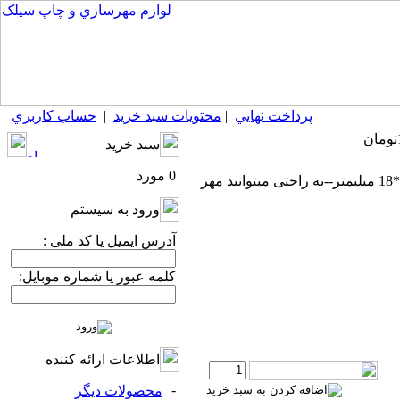
پرداخت نهايي
|
محتويات سبد خريد
|
حساب كاربري
سبد خريد
0 مورد
مهر ساز خود باشید با حروف و اعداد فارسی یا لاتین-- شاینی S883 سایز 47*18 میلیمتر--به راحتی میتوانید مهر
ورود به سيستم
آدرس ایمیل یا کد ملی :
کلمه عبور یا شماره موبایل:
اطلاعات ارائه كننده
-
محصولات ديگر