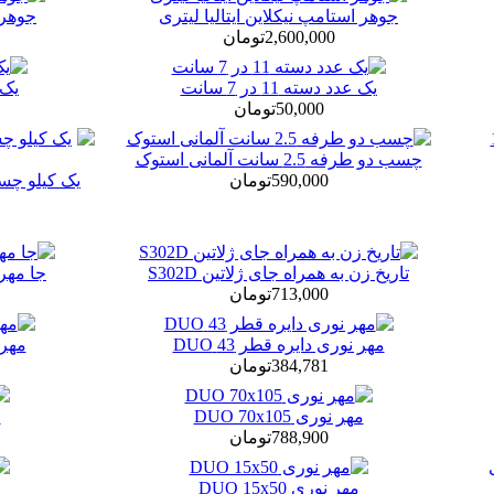
جوهر استامپ نیکلاین ایتالیا لیتری
جوهر ف
2,600,000تومان
یک عدد دسته 11 در 7 سانت
یک عد
50,000تومان
چسب دو طرفه 2.5 سانت آلمانی استوک
590,000تومان
یک کیلو چس
تاریخ زن به همراه جای ژلاتین S302D
جا مهری شاین
713,000تومان
مهر نوری دایره قطر 43 DUO
مهر ن
384,781تومان
مهر نوری DUO 70x105
م
788,900تومان
مهر نوری DUO 15x50
م