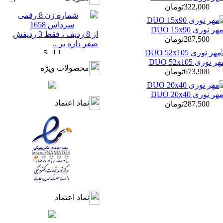
322,000تومان
هر نوری DUO 15x90
از 8 ردیف ، فقط 3 ردیفش
287,500تومان
صفر داره بر ..
ر نوری DUO 52x105
محصولات ویژه
673,900تومان
هر نوری DUO 20x40
نماد اعتماد
287,500تومان
نماد اعتماد