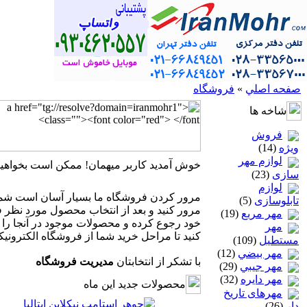
صفحه اصلي
»
فروشگاه
شاخه ها
فروش
ویژه
(14)
لوازم مهر
خوش آمديد
كاربر ميهمان!
ممكن است بخواهي
سازی
(23)
لوازم
مرور كردن فروشگاه ما بسيار آسان است شما 
تابلوسازی
(5)
مرور كنيد و بعد از انتخاب محصول مورد نظر فقط
مهر مربع
(19)
خود رجوع كرده و محصولات موجود در آنجا را م
مهر
كنيد تا مراحل خريد شما از فروشگاه الكترونيكي
مستطيل
(109)
مهر بيضي
(12)
با تشكر از انتخابتان
مديريت فروشگاه
مهر جيبي
(29)
مهر دايره
(32)
محصولات جديد اين ماه
مهرهای تاریخ
دار
(26)