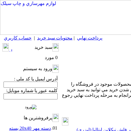
پرداخت نهايي
|
محتويات سبد خريد
|
حساب كاربري
سبد خريد
0 مورد
ورود به سيستم
آدرس ایمیل یا کد ملی :
محصولات موجود در فروشگاه را
م شدن خريد مي توانيد به سبد خريد
کلمه عبور یا شماره موبایل:
رانجام به مرحله پرداخت نهايي رجوع
پرفروشترين ها
01.
دسته مهر 20x40 بسته