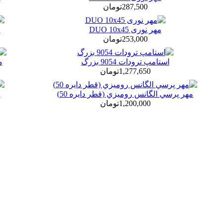
287,500تومان
مهر نوری DUO 10x45
م
253,000تومان
استامپ ترودات 9054 بزرگ
مه
1,277,650تومان
مهر پرسي الگانس روميزي (قطر دايره 50)
م
1,200,000تومان