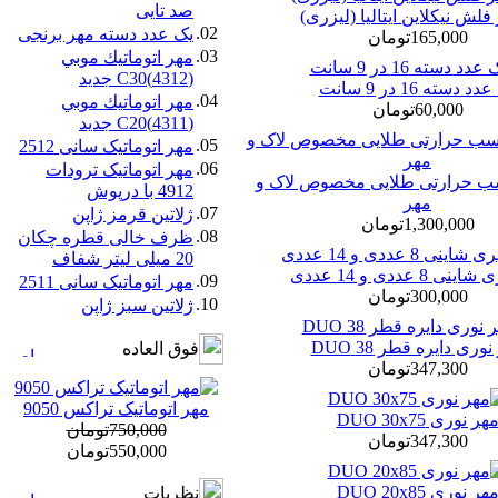
صد تایی
لش نیکلاین ایتالیا (لیزری)
02.
یک عدد دسته مهر برنجی
165,000تومان
03.
مهر اتوماتيك موبي
(4312)C30 جدید
د دسته 16 در 9 سانت
04.
مهر اتوماتيك موبي
60,000تومان
(4311)C20 جدید
05.
مهر اتوماتیک سانی 2512
06.
مهر اتوماتیک ترودات
ب حرارتی طلایی مخصوص لاک و
4912 با درپوش
مهر
07.
ژلاتين قرمز ژاپن
1,300,000تومان
08.
ظرف خالی قطره چکان
20 میلی لیتر شفاف
ی 8 عددی و 14 عددی
09.
مهر اتوماتیک سانی 2511
300,000تومان
10.
ژلاتين سبز ژاپن
وری دایره قطر 38 DUO
فوق العاده
347,300تومان
مهر اتوماتیک تراکس 9050
هر نوری DUO 30x75
750,000تومان
347,300تومان
550,000تومان
هر نوری DUO 20x85
نظريات