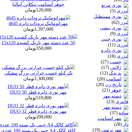
جوهر استامپ نیکلاین ایتالیا
نوری مربع
120,000تومان
لیزری
(5)
نوری مستطیل
لیزر
(62)
مهراتوماتیک ترودات دایره 4645
نوری بیضی
1,397,000تومان
لیزری
(9)
نوری جیبی
50 عدد دسته مهر باریک کشیده 15x120
لیزری
(11)
350,000تومان
نوری دایره
لیزری
(18)
چسب
(27)
ژلاتين
(17)
یک کیلو چسب حرارتی بزرگ مشکی
پد یدک
(12)
1,300,000تومان
استامپ
(20)
تاريخ زن
(20)
جوهر
(21)
مهر نوری دایره قطر 50 DUO
دسته مهر
519,800تومان
فانتزی
(23)
دسته مهر
مهر نوری دایره قطر 32 DUO
ساده
(37)
299,000تومان
مهر استامپ
دار
(28)
مهر پرسی
(19)
کاغذ کالک A4 چینی یک بسته 100 عددی