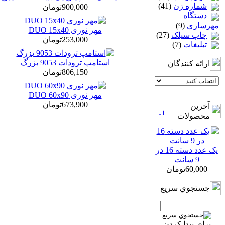
شماره زن
(41)
900,000تومان
دستگاه
مهرسازی
(9)
مهر نوری DUO 15x40
چاپ سيلک
(27)
253,000تومان
تبلیغات
(7)
استامپ ترودات 9053 بزرگ
ارائه كنندگان
806,150تومان
مهر نوری DUO 60x90
673,900تومان
آخرين
محصولات
یک عدد دسته 16 در
9 سانت
60,000تومان
جستجوي سريع
براي پيدا كردن