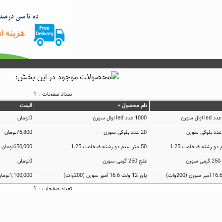
تعداد صفحات :
1
نام محصول +
قيمت
1000 عدد led اوال سورن
0تومان
20 عدد بلوکی سورن
76,800تومان
50 متر سیم دو رشته ضخامت 1.25
650,000تومان
قلع 250 گرمی سورن
0تومان
پاور 12 ولت 16.6 آمپر سورن (200وات)
1,100,000تومان
تعداد صفحات :
1