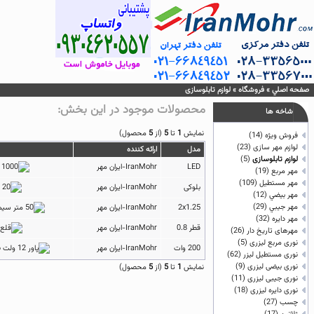
صفحه اصلي
»
فروشگاه
»
لوازم تابلوسازی
محصولات موجود در اين بخش:
شاخه ها
نمايش
1
تا
5
(از
5
محصول)
فروش ویژه
(14)
لوازم مهر سازی
(23)
مدل
ارائه كننده
لوازم تابلوسازی
(5)
LED
IranMohr-ایران مهر
مهر مربع
(19)
مهر مستطيل
(109)
بلوکی
IranMohr-ایران مهر
مهر بيضي
(12)
مهر جيبي
(29)
2x1.25
IranMohr-ایران مهر
مهر دايره
(32)
قطر 0.8
IranMohr-ایران مهر
مهرهای تاریخ دار
(26)
نوری مربع لیزری
(5)
200 وات
IranMohr-ایران مهر
نوری مستطیل لیزر
(62)
نوری بیضی لیزری
(9)
نمايش
1
تا
5
(از
5
محصول)
نوری جیبی لیزری
(11)
نوری دایره لیزری
(18)
چسب
(27)