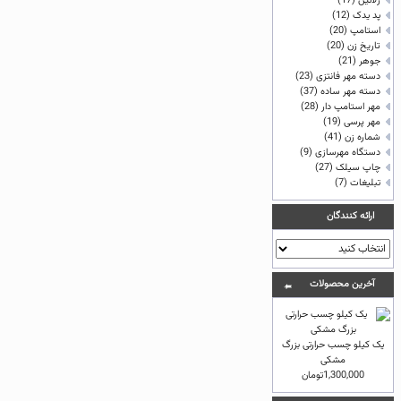
ژلاتين
(17)
پد یدک
(12)
استامپ
(20)
تاريخ زن
(20)
جوهر
(21)
دسته مهر فانتزی
(23)
دسته مهر ساده
(37)
مهر استامپ دار
(28)
مهر پرسی
(19)
شماره زن
(41)
دستگاه مهرسازی
(9)
چاپ سيلک
(27)
تبلیغات
(7)
ارائه كنندگان
آخرين محصولات
یک کیلو چسب حرارتی بزرگ
مشکی
1,300,000تومان