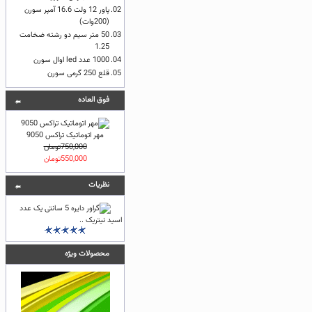
02.
پاور 12 ولت 16.6 آمپر سورن
(200وات)
03.
50 متر سیم دو رشته ضخامت
1.25
04.
1000 عدد led اوال سورن
05.
قلع 250 گرمی سورن
فوق العاده
مهر اتوماتیک تراکس 9050
750,000تومان
550,000تومان
نظريات
اسید نیتریک ..
محصولات ویژه