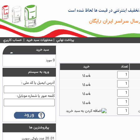
پرداخت نهايي
|
محتويات سبد خريد
|
حساب كاربري
سبد خريد
0 مورد
تعداد
خريد
ورود به سيستم
آدرس ایمیل یا کد ملی :
کلمه عبور یا شماره موبایل:
پرفروشترين ها
01.
20 عدد بلوکی سورن