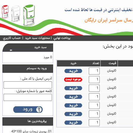
پرداخت نهايي
|
محتويات سبد خريد
|
حساب كاربري
سبد خريد
0 مورد
قيمت
تعداد
خريد
ورود به سيستم
0تومان
آدرس ایمیل یا کد ملی :
0تومان
0تومان
کلمه عبور یا شماره موبایل:
0تومان
0تومان
0تومان
پرفروشترين ها
0تومان
01.
پوستر ترودات سایز 100*43