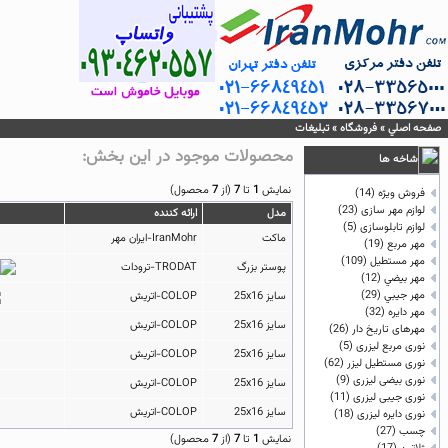
صفحه اصلي
»
فروشگاه
»
تبلیغات
محصولات موجود در اين بخش:
شاخه ها
نمايش
1
تا
7
(از
7
محصول)
فروش ویژه
(14)
لوازم مهر سازی
(23)
مدل
ارائه كننده
لوازم تابلوسازی
(5)
ماکت
IranMohr-ایران مهر
مهر مربع
(19)
مهر مستطيل
(109)
پوستر بزرگ
TRODAT-ترودات
مهر بيضي
(12)
مهر جيبي
(29)
سایز 25x16
COLOP-اتریش
مهر دايره
(32)
سایز 25x16
COLOP-اتریش
مهرهای تاریخ دار
(26)
نوری مربع لیزری
(5)
سایز 25x16
COLOP-اتریش
نوری مستطیل لیزر
(62)
نوری بیضی لیزری
(9)
سایز 25x16
COLOP-اتریش
نوری جیبی لیزری
(11)
سایز 25x16
COLOP-اتریش
نوری دایره لیزری
(18)
چسب
(27)
نمايش
1
تا
7
(از
7
محصول)