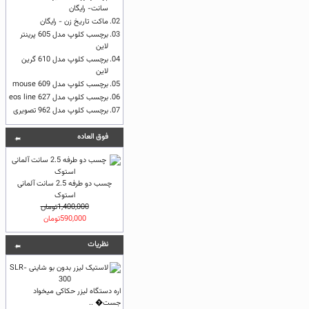
سانت- رایگان
02.
ماکت تاریخ زن - رایگان
03.
برچسب کلوپ مدل 605 پرینتر
لاین
04.
برچسب کلوپ مدل 610 گرین
لاین
05.
برچسب کلوپ مدل 609 mouse
06.
برچسب کلوپ مدل 627 eos line
07.
برچسب کلوپ مدل 962 تصویری
فوق العاده
چسب دو طرفه 2.5 سانت آلمانی
استوک
1,400,000تومان
590,000تومان
نظريات
اره دستگاه لیزر حکاکی میخواد
جست� ..