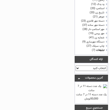
ژلاتين
(17)
پد یدک
(12)
استامپ
(20)
تاريخ زن
(20)
جوهر
(21)
دسته مهر فانتزی
(23)
دسته مهر ساده
(37)
مهر استامپ دار
(28)
مهر پرسی
(19)
شماره زن
(41)
دستگاه مهرسازی
(9)
چاپ سيلک
(27)
تبلیغات
(7)
ارائه كنندگان
آخرين محصولات
یک عدد دسته 11 در 7 سانت
50,000تومان
جستجوي سريع