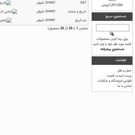
4645
S67
SHINY-تایوان
1,397,000تومان
تاریخ و شماره
SHINY-تایوان
جستجوي سريع
دو تاریخ
SHINY-تایوان
نمايش
1
تا
26
(از
26
محصول)
براي پيدا كردن محصولات
كلمه مورد نظر خود را وارد كنيد
جستجوي پيشرفته
اطلاعات
حمل و نقل
پرینت لیست قیمت
قوانين فروشگاه و شکایات
تماس با ما