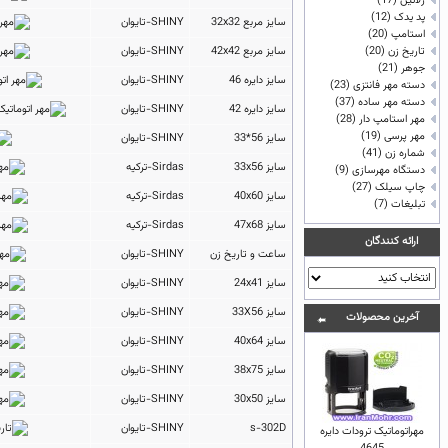
ژلاتين
(17)
پد یدک
(12)
سایز مربع 32x32
SHINY-تایوان
استامپ
(20)
تاريخ زن
(20)
سایز مربع 42x42
SHINY-تایوان
جوهر
(21)
سایز دایره 46
SHINY-تایوان
دسته مهر فانتزی
(23)
دسته مهر ساده
(37)
سایز دایره 42
SHINY-تایوان
مهر استامپ دار
(28)
مهر پرسی
(19)
سایز 56*33
SHINY-تایوان
شماره زن
(41)
سایز 33x56
Sirdas-ترکیه
دستگاه مهرسازی
(9)
چاپ سيلک
(27)
سایز 40x60
Sirdas-ترکیه
تبلیغات
(7)
سایز 47x68
Sirdas-ترکیه
ارائه كنندگان
ساعت و تاریخ زن
SHINY-تایوان
سایز 24x41
SHINY-تایوان
سایز 33X56
SHINY-تایوان
آخرين محصولات
سایز 40x64
SHINY-تایوان
سایز 38x75
SHINY-تایوان
سایز 30x50
SHINY-تایوان
s-302D
SHINY-تایوان
مهراتوماتیک ترودات دایره