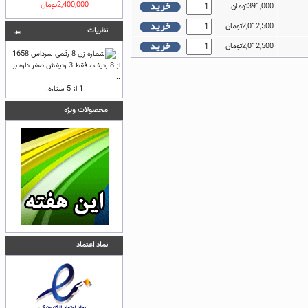
2,400,000تومان
391,000تومان
2,012,500تومان
نظريات
2,012,500تومان
از 8 ردیف ، فقط 3 ردیفش صفر داره بر
..
محصولات ویژه
نماد اعتماد