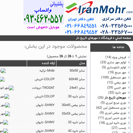
صفحه اصلي
»
فروشگاه
»
مهرهای تاریخ دار
محصولات موجود در اين بخش:
شاخه ها
نمايش
1
تا
26
(از
26
محصول)
فروش ویژه
(14)
لوازم مهر سازی
(23)
مدل
ارائه كننده
لوازم تابلوسازی
(5)
سایز 30x50
Mobi-ترکیه
مهر مربع
(19)
مهر مستطيل
(109)
سایز 60X40
COLOP-اتریش
مهر بيضي
(12)
مهر جيبي
(29)
سایز 24x41
TRODAT-ترودات
مهر دايره
(32)
سایز دایره 30
COLOP-اتریش
مهرهای تاریخ دار
(26)
نوری مربع لیزری
(5)
سایز بیضی 30x45
SHINY-تایوان
نوری مستطیل لیزر
(62)
نوری بیضی لیزری
(9)
سایز بیضی 35x55
SHINY-تایوان
نوری جیبی لیزری
(11)
سایز دایره 32
SHINY-تایوان
نوری دایره لیزری
(18)
چسب
(27)
سایز دایره 42
SHINY-تایوان