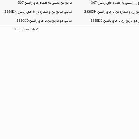
تاریخ زن دستی به همراه جای ژلاتین S67
شايني تاریخ زن و شماره زن با جای ژلاتین S830DN
شايني دو تاریخ زن با جای ژلاتین S830DD
تعداد صفحات :
1