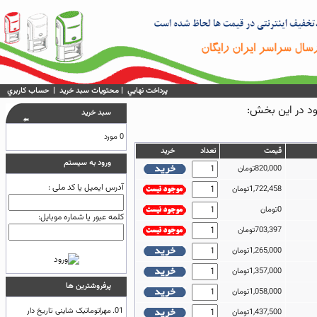
پرداخت نهايي
|
محتويات سبد خريد
|
حساب كاربري
سبد خريد
0 مورد
قيمت
تعداد
خريد
ورود به سيستم
820,000تومان
آدرس ایمیل یا کد ملی :
1,722,458تومان
0تومان
کلمه عبور یا شماره موبایل:
703,397تومان
1,265,000تومان
1,357,000تومان
پرفروشترين ها
1,058,000تومان
01.
مهراتوماتیک شاینی تاریخ دار
1,437,500تومان