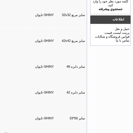
كلمه مورد نظر خود را وارد
كنيد
جستجوي پيشرفته
سایز مربع 32x32
SHINY-تایوان
اطلاعات
حمل و نقل
پرینت لیست قیمت
قوانين فروشگاه و شکایات
تماس با ما
سایز مربع 42x42
SHINY-تایوان
سایز دایره 46
SHINY-تایوان
سایز دایره 42
SHINY-تایوان
سایز 56*33
SHINY-تایوان