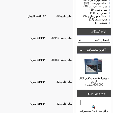
دسته مهر ساده
(37)
مهر استامپ دار
(28)
مهر پرسی
(19)
شماره زن
(41)
سایز دایره 30
COLOP-اتریش
دستگاه مهرسازی
(9)
چاپ سيلک
(27)
تبلیغات
(7)
ارائه كنندگان
سایز بیضی 30x45
SHINY-تایوان
آخرين محصولات
سایز بیضی 35x55
SHINY-تایوان
جوهر استامپ نیکلاین ایتالیا
لیتری
سایز دایره 32
SHINY-تایوان
2,600,000تومان
جستجوي سريع
سایز دایره 42
SHINY-تایوان
براي پيدا كردن محصولات