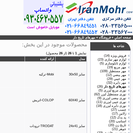
صفحه اصلي
»
فروشگاه
»
مهرهای تاریخ دار
محصولات موجود در اين بخش:
شاخه ها
نمايش
1
تا
26
(از
26
محصول)
فروش ویژه
(14)
مدل
ارائه كننده
لوازم مهر سازی
(23)
لوازم تابلوسازی
(5)
مهر مربع
(19)
مهر مستطيل
(109)
سایز 30x50
Mobi-ترکیه
مهر بيضي
(12)
مهر جيبي
(29)
مهر دايره
(32)
مهرهای تاریخ دار
(26)
نوری مربع لیزری
(5)
نوری مستطیل لیزر
(62)
نوری بیضی لیزری
(9)
سایز 60X40
COLOP-اتریش
نوری جیبی لیزری
(11)
نوری دایره لیزری
(18)
چسب
(27)
ژلاتين
(17)
پد یدک
(12)
استامپ
(20)
تاريخ زن
(20)
سایز 24x41
TRODAT-ترودات
جوهر
(21)
دسته مهر فانتزی
(23)