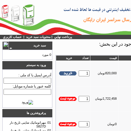
پرداخت نهايي
|
محتويات سبد خريد
|
حساب كاربري
سبد خريد
0 مورد
قيمت
تعداد
خريد
ورود به سيستم
820,000تومان
آدرس ایمیل یا کد ملی :
کلمه عبور یا شماره موبایل:
1,722,458تومان
پرفروشترين ها
01.
مهراتوماتیک شاینی تاریخ دار
0تومان
S827D
02.
مهراتوماتیک شايني تاریخ دار