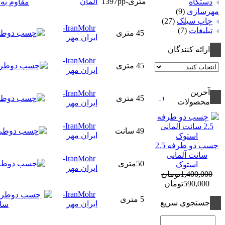
متری-1397pp
آلمان
دستگاه
مهرسازی
(9)
چاپ سيلک
(27)
IranMohr-
تبلیغات
(7)
45 متری
ایران مهر
ارائه كنندگان
IranMohr-
45 متری
ایران مهر
آخرين
IranMohr-
45 متری
محصولات
ایران مهر
IranMohr-
49 سانت
ایران مهر
چسب دو طرفه 2.5
سانت آلمانی
IranMohr-
50متری
استوک
ایران مهر
1,400,000تومان
590,000تومان
IranMohr-
5 متری
جستجوي سريع
ایران مهر