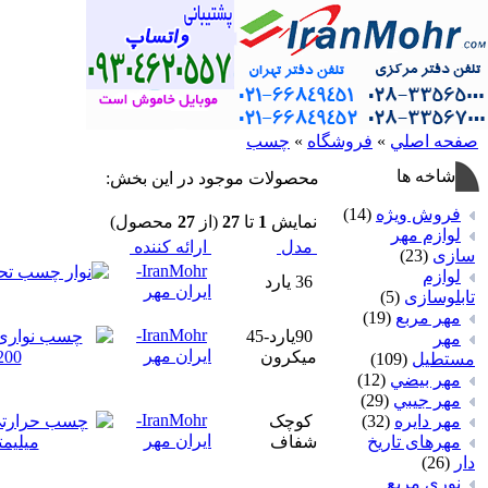
صفحه اصلي
»
فروشگاه
»
چسب
شاخه ها
محصولات موجود در اين بخش:
فروش ویژه
(14)
نمايش
1
تا
27
(از
27
محصول)
لوازم مهر
مدل
ارائه كننده
سازی
(23)
IranMohr-
لوازم
36 یارد
ایران مهر
تابلوسازی
(5)
مهر مربع
(19)
IranMohr-
90یارد-45
مهر
ایران مهر
میکرون
مستطيل
(109)
مهر بيضي
(12)
مهر جيبي
(29)
IranMohr-
مهر دايره
(32)
کوچک
ایران مهر
مهرهای تاریخ
شفاف
دار
(26)
نوری مربع