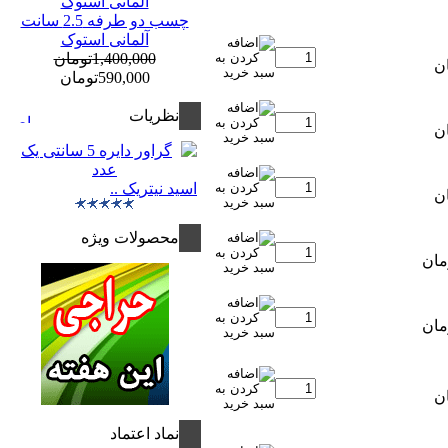
چسب دو طرفه 2.5 سانت
آلمانی استوک
1,400,000تومان
590,000تومان
نظريات
اسید نیتریک ..
محصولات ویژه
نماد اعتماد