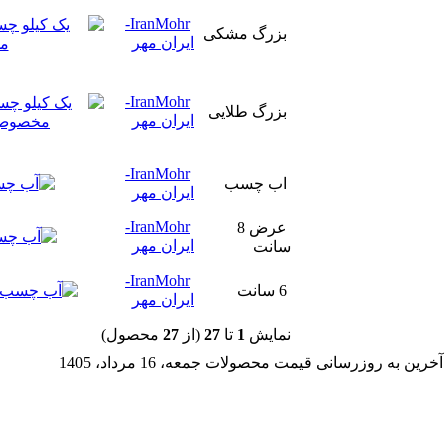
IranMohr-
بزرگ مشکی
ایران مهر
IranMohr-
بزرگ طلایی
ایران مهر
IranMohr-
اب چسب
ایران مهر
IranMohr-
عرض 8
ایران مهر
سانت
IranMohr-
6 سانت
ایران مهر
نمايش
1
تا
27
(از
27
محصول)
آخرین به روزرسانی قیمت محصولات جمعه، 16 مرداد، 1405