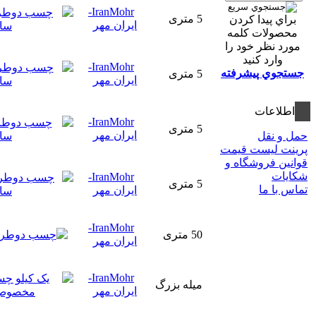
IranMohr-
5 متری
براي پيدا كردن
ایران مهر
محصولات كلمه
مورد نظر خود را
وارد كنيد
IranMohr-
جستجوي پيشرفته
5 متری
ایران مهر
اطلاعات
IranMohr-
5 متری
ایران مهر
حمل و نقل
پرینت لیست قیمت
قوانين فروشگاه و
شکایات
IranMohr-
5 متری
تماس با ما
ایران مهر
IranMohr-
50 متری
ایران مهر
IranMohr-
میله بزرگ
ایران مهر