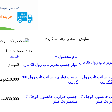
نمايش:
تعداد صفحات :
1
نام محصول +
قيمت
نوار چسب تحریر تاپ رول 36 یارد
0تومان
چسب نواری 5 سانت تاپ رول 200
210,000تومان
گرمی
چسب حرارتی جانسون کوچک 7
830,000تومان
میلیمتر یک کیلو