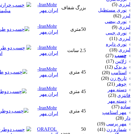
لیزری
(5)
IranMohr-
بزرگ شفاف
نوری مستطیل
ایران مهر
لیزر
(62)
نوری بیضی
IranMohr-
لیزری
(9)
50متری
ایران مهر
نوری جیبی
لیزری
(11)
نوری دایره
IranMohr-
لیزری
(18)
2.5 سانت
ایران مهر
چسب
(27)
ژلاتين
(17)
پد یدک
(12)
IranMohr-
45 متری
استامپ
(20)
ایران مهر
تاريخ زن
(20)
جوهر
(21)
IranMohr-
دسته مهر
45 متری
ایران مهر
فانتزی
(23)
دسته مهر
ساده
(37)
IranMohr-
45 متری
مهر استامپ
ایران مهر
دار
(28)
مهر پرسی
(19)
ORAFOL
50
شماره زن
(41)