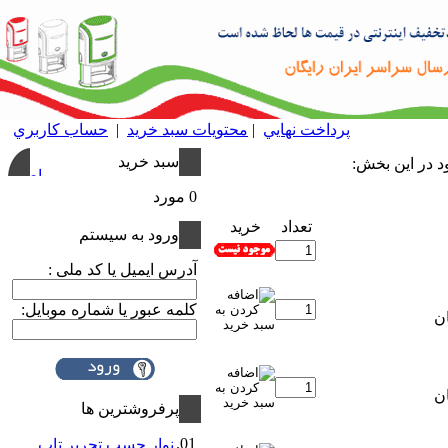
پرداخت نهايي
|
محتويات سبد خريد
|
حساب كاربري
سبد خريد
0 مورد
تعداد
خريد
ورود به سيستم
آدرس ایمیل یا کد ملی :
کلمه عبور یا شماره موبایل:
پرفروشترين ها
01.
نوار چسب تحریر تاپ