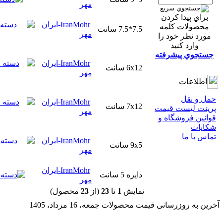
مهر
براي پيدا كردن
IranMohr-ایران
محصولات كلمه
7.5*7.5 سانت
مهر
مورد نظر خود را
وارد كنيد
جستجوي پيشرفته
IranMohr-ایران
6x12 سانت
مهر
اطلاعات
حمل و نقل
IranMohr-ایران
7x12 سانت
پرینت لیست قیمت
مهر
قوانين فروشگاه و
شکایات
تماس با ما
IranMohr-ایران
9x5 سانت
مهر
IranMohr-ایران
دایره 5 سانت
مهر
نمايش
1
تا
23
(از
23
محصول)
آخرین به روزرسانی قیمت محصولات جمعه، 16 مرداد، 1405