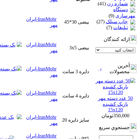
شماره زن
(41)
دستگاه
مهرسازی
(9)
IranMohr-ایران
چاپ سيلک
(27)
بیضی 30*45
مهر
تبلیغات
(7)
ارائه كنندگان
IranMohr-ایران
بیضی 3x5
مهر
آخرين
IranMohr-ایران
محصولات
دایره 3 سانت
مهر
IranMohr-ایران
دایره 4 سانت
50 عدد دسته مهر
مهر
باریک کشیده
15x120
350,000تومان
IranMohr-ایران
سایز دایره 20
مهر
جستجوي سريع
IranMohr-ایران
5*9 سانت