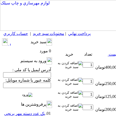
پرداخت نهايي
|
محتويات سبد خريد
|
حساب كاربري
سبد خريد
0 مورد
مت
تعداد
خريد
ورود به سيستم
آدرس ایمیل یا کد ملی :
کلمه عبور یا شماره موبایل:
پرفروشترين ها
01.
یک عدد دسته مهر برنجی