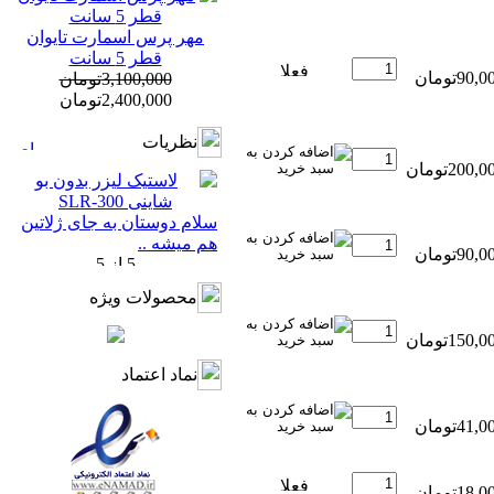
مهر پرس اسمارت تایوان
قطر 5 سانت
3,100,000تومان
2,400,000تومان
نظريات
سلام دوستان به جای ژلاتین
هم میشه ..
محصولات ویژه
نماد اعتماد