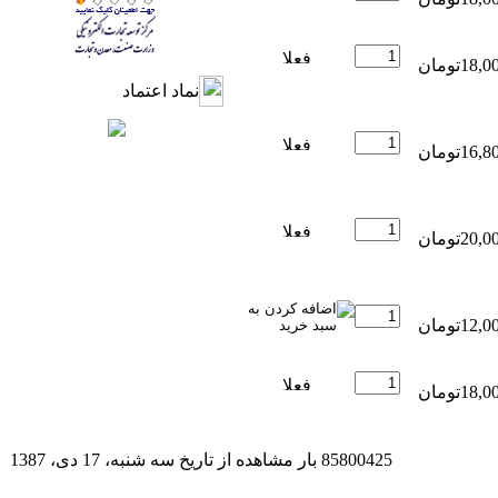
نماد اعتماد
85800425 بار مشاهده از تاريخ سه شنبه، 17 دی، 1387