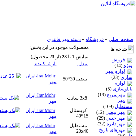
صفحه اصلي
»
فروشگاه
»
دسته مهر فانتزی
محصولات موجود در اين بخش:
شاخه ها
نمايش
1
تا
23
(از
23
محصول)
فروش
مدل
ارائه كننده
ویژه
(14)
لوازم مهر
IranMohr-ایران
سازی
(23)
بیضی 30*50
مهر
لوازم
تابلوسازی
(5)
مهر مربع
(19)
IranMohr-ایران
3x8 سانت
مهر
مهر
مستطيل
(109)
کریستال
IranMohr-ایران
مهر بيضي
(12)
15*40
مهر
مهر جيبي
(29)
مهر دايره
(32)
مستطیل
IranMohr-ایران
مهرهای تاریخ
20x40
مهر
دار
(26)