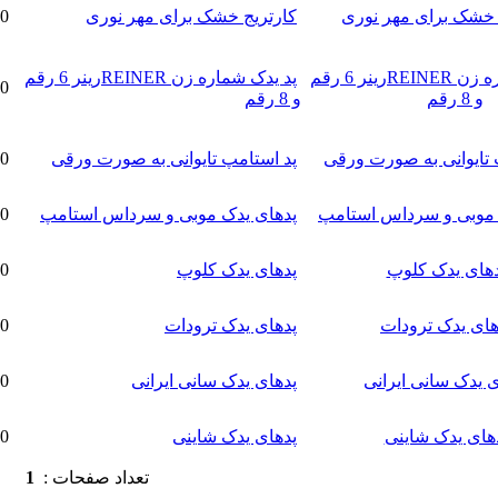
کارتریج خشک برای مهر نوری
800,000تومان
پد یدک شماره زن REINERرینر 6 رقم
132,000تومان
و 8 رقم
پد استامپ تایوانی به صورت ورقی
800,000تومان
پدهای یدک موبی و سرداس استامپ
120,000تومان
پدهای یدک کلوپ
248,400تومان
پدهای یدک ترودات
236,900تومان
پدهای یدک سانی ایرانی
125,000تومان
پدهای یدک شاینی
200,000تومان
تعداد صفحات :
1