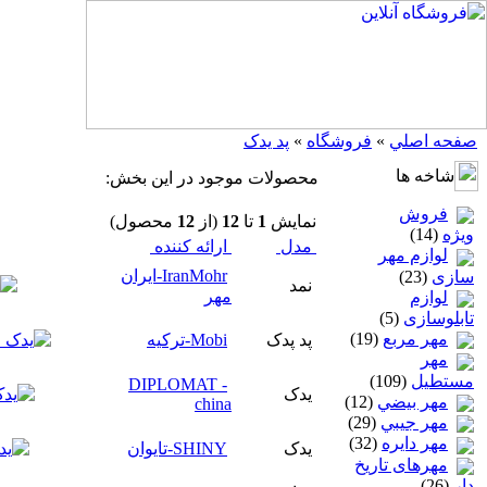
صفحه اصلي
»
فروشگاه
»
پد یدک
شاخه ها
محصولات موجود در اين بخش:
فروش
نمايش
1
تا
12
(از
12
محصول)
ویژه
(14)
مدل
ارائه كننده
لوازم مهر
IranMohr-ایران
سازی
(23)
نمد
مهر
لوازم
تابلوسازی
(5)
مهر مربع
(19)
پد پدک
Mobi-ترکیه
مهر
مستطيل
(109)
DIPLOMAT -
یدک
مهر بيضي
(12)
china
مهر جيبي
(29)
مهر دايره
(32)
یدک
SHINY-تایوان
مهرهای تاریخ
دار
(26)