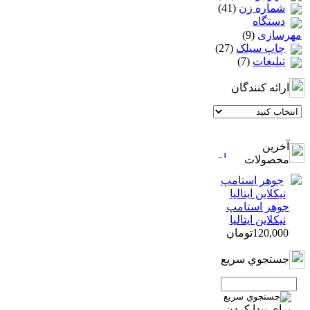
شماره زن
(41)
دستگاه
مهرسازی
(9)
چاپ سيلک
(27)
تبلیغات
(7)
ارائه كنندگان
آخرين
محصولات
جوهر استامپ
نیکلاین ایتالیا
120,000تومان
جستجوي سريع
براي پيدا كردن