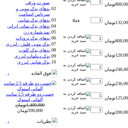
صورت ورقی
02.
پدهای یدک موبی و
سرداس استامپ
03.
پدهای یدک شاینی
04.
پدهای یدک سانی ایرانی
05.
نمد شماره زن
06.
پدهای یدک ترودات
07.
یدک موبی فلش - لیزری
08.
پدهای یدک کلوپ
09.
یدک دیپلمات لیزری
10.
یدک شاینی لیزری
فوق العاده
چسب دو طرفه 2.5 سانت
آلمانی استوک
1,400,000تومان
590,000تومان
نظريات