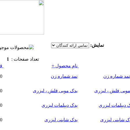
نمايش:
تعداد صفحات :
1
نام محصول +
قي
نمد شماره زن
20,000تومان
یدک موبی فلش - لیزری
175,000تومان
یدک دیپلمات لیزری
262,000تومان
یدک شاینی لیزری
265,000تومان