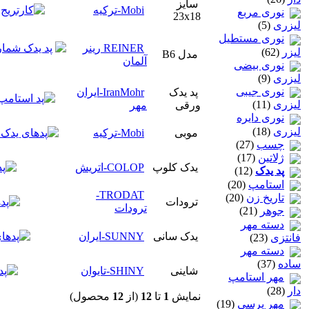
سایز
Mobi-ترکیه
نوری مربع
23x18
لیزری
(5)
نوری مستطیل
REINER رینر
لیزر
(62)
مدل B6
آلمان
نوری بیضی
لیزری
(9)
نوری جیبی
پد یدک
IranMohr-ایران
لیزری
(11)
ورقی
مهر
نوری دایره
لیزری
(18)
موبی
Mobi-ترکیه
چسب
(27)
ژلاتين
(17)
یدک کلوپ
COLOP-اتریش
پد یدک
(12)
استامپ
(20)
TRODAT-
تاريخ زن
(20)
ترودات
ترودات
جوهر
(21)
دسته مهر
یدک سانی
SUNNY-ایران
فانتزی
(23)
دسته مهر
ساده
(37)
شاینی
SHINY-تایوان
مهر استامپ
دار
(28)
نمايش
1
تا
12
(از
12
محصول)
مهر پرسی
(19)