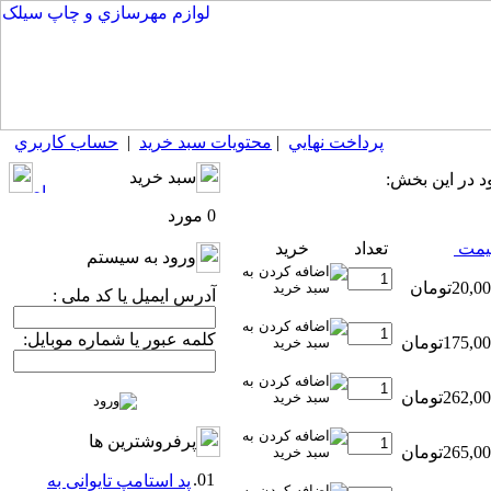
پرداخت نهايي
|
محتويات سبد خريد
|
حساب كاربري
سبد خريد
0 مورد
مت
تعداد
خريد
ورود به سيستم
آدرس ایمیل یا کد ملی :
کلمه عبور یا شماره موبایل:
پرفروشترين ها
01.
پد استامپ تایوانی به