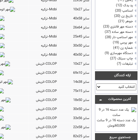
ژلاتين
(17)
سایز 22x58
Mobi-ترکیه
پد یدک
(12)
سایز 10x27
Mobi-ترکیه
استامپ
(20)
تاريخ زن
(20)
سایز 40x58
Mobi-ترکیه
جوهر
(21)
دسته مهر فانتزی
(23)
سایز 26x64
Mobi-ترکیه
دسته مهر ساده
(37)
سایز 25x45
Mobi-ترکیه
مهر استامپ دار
(28)
مهر پرسی
(19)
سایز 30x50
Mobi-ترکیه
شماره زن
(41)
دستگاه مهرسازی
(9)
سایز 40x50
Mobi-ترکیه
چاپ سيلک
(27)
تبلیغات
(7)
سایز 10x27
COLOP-اتریش
سایز 69x10
COLOP-اتریش
ارائه كنندگان
سایز 14x38
COLOP-اتریش
سایز 75x15
COLOP-اتریش
آخرين محصولات
سایز 18x50
COLOP-اتریش
سایز 30x50
COLOP-اتریش
سایز 33x56
COLOP-اتریش
یک عدد دسته 16 در 9 سانت
60,000تومان
سایز 22x58
COLOP-اتریش
سایز 82x25
COLOP-اتریش
جستجوي سريع