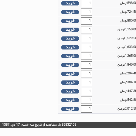
85832108 بار مشاهده از تاريخ سه شنبه، 17 دی، 1387