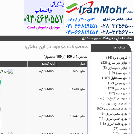
صفحه اصلي
»
فروشگاه
»
مهر مستطيل
محصولات موجود در اين بخش:
شاخه ها
نمايش
1
تا
109
(از
109
محصول)
فروش ویژه
(14)
لوازم مهر سازی
(23)
مدل
ارائه كننده
لوازم تابلوسازی
(5)
سایز 10x27
Mobi-ترکیه
مهر مربع
(19)
مهر مستطيل
(109)
مهر بيضي
(12)
مهر جيبي
(29)
سایز 14x38
Mobi-ترکیه
مهر دايره
(32)
مهرهای تاریخ دار
(26)
نوری مربع لیزری
(5)
نوری مستطیل لیزر
(62)
نوری بیضی لیزری
(9)
سایز 18x47
Mobi-ترکیه
نوری جیبی لیزری
(11)
نوری دایره لیزری
(18)
چسب
(27)