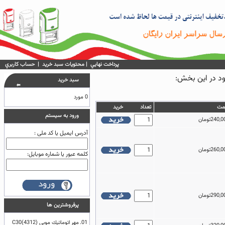
پرداخت نهايي
|
محتويات سبد خريد
|
حساب كاربري
سبد خريد
0 مورد
مت
تعداد
خريد
ورود به سيستم
آدرس ایمیل یا کد ملی :
کلمه عبور یا شماره موبایل:
پرفروشترين ها
01.
مهر اتوماتيك موبي (4312)C30