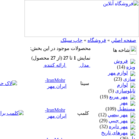
صفحه اصلي
»
فروشگاه
»
چاپ سيلک
محصولات موجود در اين بخش:
شاخه ها
نمايش
1
تا
27
(از
27
محصول)
فروش
مدل
ارائه كننده
ویژه
(14)
لوازم مهر
سازی
(23)
IranMohr-
سینا
لوازم
ایران مهر
تابلوسازی
(5)
مهر مربع
(19)
مهر
مستطيل
(109)
IranMohr-
کلمپ
مهر بيضي
(12)
ایران مهر
مهر جيبي
(29)
مهر دايره
(32)
مهرهای تاریخ
دار
(26)