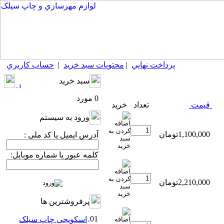
پرداخت نهايي
|
محتويات سبد خريد
|
حساب كاربري
سبد خريد
0 مورد
قيمت
تعداد
خريد
ورود به سيستم
1,100,000تومان
آدرس ایمیل یا کد ملی :
کلمه عبور یا شماره موبایل:
2,210,000تومان
پرفروشترين ها
01.
اسکویجی چاپ سیلک