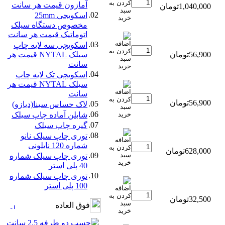
آمازون قیمت هر سانت
1,040,000تومان
02.
اسكويجی 25mm
مخصوص دستگاه سیلک
اتوماتیک قیمت هر سانت
03.
اسکویچی سه لایه چاپ
56,900تومان
سیلک NYTAL قیمت هر
سانت
04.
اسکویچی تک لایه چاپ
سیلک NYTAL قیمت هر
سانت
56,900تومان
05.
لاک حساس سینا(ديازو)
06.
شابلن آماده چاپ سيلک
07.
گيره چاپ سيلک
08.
توری چاپ سیلک نانو
شماره 120 نایلونی
628,000تومان
09.
توری چاپ سیلک شماره
40 پلی استر
10.
توری چاپ سیلک شماره
100 پلی استر
32,500تومان
فوق العاده