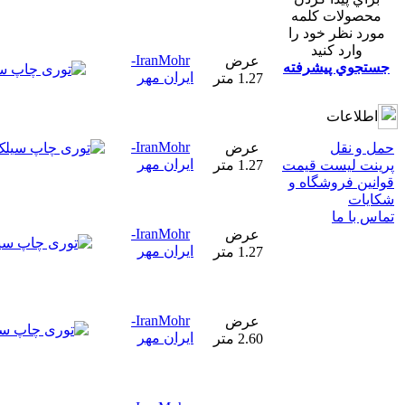
محصولات كلمه
مورد نظر خود را
وارد كنيد
IranMohr-
عرض
جستجوي پيشرفته
ایران مهر
1.27 متر
اطلاعات
IranMohr-
حمل و نقل
عرض
ایران مهر
پرینت لیست قیمت
1.27 متر
قوانين فروشگاه و
شکایات
تماس با ما
IranMohr-
عرض
ایران مهر
1.27 متر
IranMohr-
عرض
ایران مهر
2.60 متر