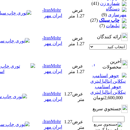
شماره زن
(41)
دستگاه
IranMohr-
عرض
مهرسازی
(9)
ایران مهر
1.27 متر
چاپ سيلک
(27)
تبلیغات
(7)
ارائه كنندگان
IranMohr-
عرض
ایران مهر
1.27 متر
آخرين
IranMohr-
عرض
محصولات
ایران مهر
1.27 متر
جوهر استامپ
نیکلاین ایتالیا لیتری
IranMohr-
عرض1.27
2,600,000تومان
ایران مهر
متر
جستجوي سريع
IranMohr-
عرض1.27
ایران مهر
متر
براي پيدا كردن