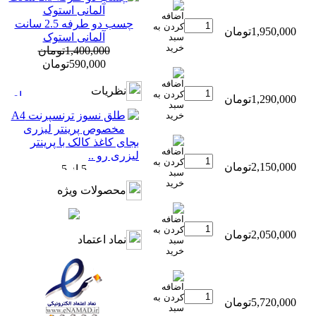
چسب دو طرفه 2.5 سانت
1,950,000تومان
آلمانی استوک
1,400,000تومان
590,000تومان
نظريات
1,290,000تومان
بجای کاغذ کالک با پرینتر
لیزری رو ..
2,150,000تومان
محصولات ویژه
2,050,000تومان
نماد اعتماد
5,720,000تومان